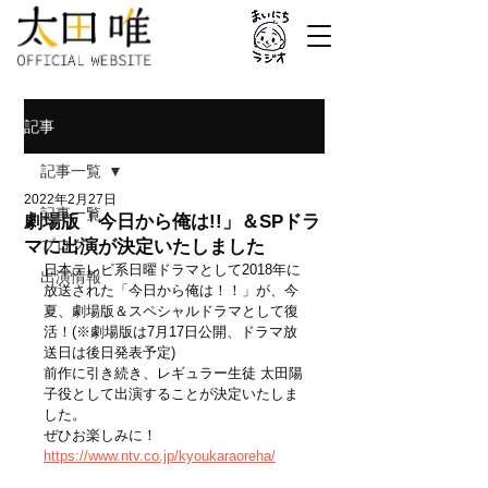
記事
記事一覧
2022年2月27日
記事一覧
劇場版「今日から俺は!!」＆SPドラ
マに出演が決定いたしました
ブログ
日本テレビ系日曜ドラマとして2018年に
出演情報
放送された「今日から俺は！！」が、今
夏、劇場版＆スペシャルドラマとして復
活！(※劇場版は7月17日公開、ドラマ放
送日は後日発表予定)
前作に引き続き、レギュラー生徒 太田陽
子役として出演することが決定いたしま
した。
ぜひお楽しみに！
https://www.ntv.co.jp/kyoukaraoreha/