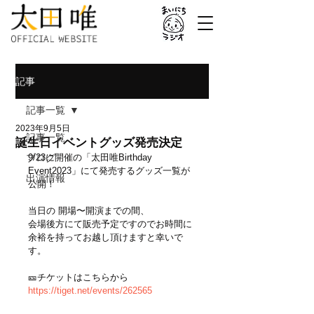
記事
記事一覧
2023年9月5日
記事一覧
誕生日イベントグッズ発売決定
ブログ
9/23に開催の「太田唯Birthday 
Event2023」にて発売するグッズ一覧が
出演情報
公開！
当日の 開場〜開演までの間、
会場後方にて販売予定ですのでお時間に
余裕を持ってお越し頂けますと幸いで
す。
🎫チケットはこちらから
https://tiget.net/events/262565