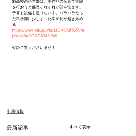
制高校の科学部は、手作りの装置で実験
を行おうと部員それぞれが頭を悩ます。
予算も設備も足りない中、バラバラだっ
た科学部に少しずつ化学変化が起き始め
る
https://www.nhk.jp/p/ts/11GMGMRG5V/e
pisode/te/3GK5W34K1W/
ぜひご覧くださいませ！
出演情報
すべて表示
最新記事