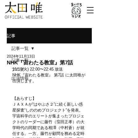
記事
記事一覧
2024年11月13日
記事一覧
NHK『宙わたる教室』第7話
ブログ
11/19(火) 22:00〜22:45 放送
NHK『宙わたる教室』 第7話 に太田唯が
出演情報
出演します。
【あらすじ】
ＪＡＸＡが“はやぶさ２”に続く新しい惑
星探査“しののめプロジェクト”を発表。
宇宙科学のエリートが集まったプロジェ
クトのリーダーに藤竹（窪田正孝）の大
学時代の同期である相澤（中村蒼）が就
任する。一方、藤竹が顧問を務める定時