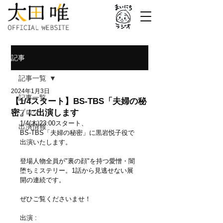
記事
記事一覧
2024年1月3日
記事一覧
【1/4スタート】BS-TBS「夫婦の秘
密」に出演します
ブログ
1/4(木)23:00スタート、
出演情報
BS-TBS「夫婦の秘密」に黒岩悦子役で
出演いたします。
登場人物全員が"裏の顔"を持つ愛憎・闇
堕ちミステリー。1話から見逃せない展
開の連続です。
ぜひご覧くださいませ！
出演 :  