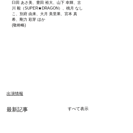
臼田 あさ美、豊田 裕大、山下 幸輝、古
川 毅（SUPER★DRAGON）、桃月 なし
こ、別府 由来、大月 美里果、宮本 真
希、剛力 彩芽 ほか
(敬称略)
出演情報
すべて表示
最新記事