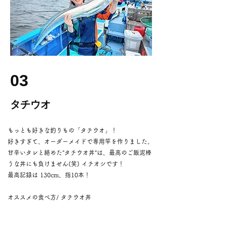
03
タチウオ
もっとも好きな釣りもの「タチウオ」！
好きすぎて、オーダーメイドで専用竿を作りました。
甘辛いタレと絡めた"タチウオ丼"は、最高のご飯泥棒
うな丼にも負けません(笑) イチオシです！
​最高記録は 130cm、指10本！
​オススメの食べ方/ タチウオ丼