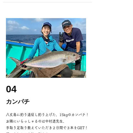
04
カンパチ
八丈島に釣り遠征し釣り上げた、
15kgのカンパチ！
お隣にいらっしゃるのは中村透先生、
手取り足取り教えていただき２日間で３本をGET！