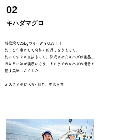
02
キハダマグロ
相模湾で25kgのキハダをGET！！
釣り１年目にして奇跡の釣行となりました。
釣ってすぐに血抜きして、熟成させたキハダは絶品....
日に日に味が濃厚になり、それまでのキハダの概念を
覆す美味しさでした。
​オススメの食べ方/ 刺身、中落ち丼