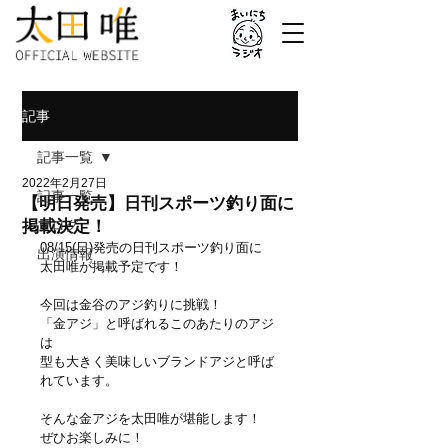
記事
記事一覧
2022年2月27日
記事一覧
【明日発売】日刊スポーツ釣り面に
掲載決定！
ブログ
08/15(日)発売の日刊スポーツ釣り面に
出演情報
太田唯が掲載予定です！
今回は金谷のアジ釣りに挑戦！
「金アジ」と呼ばれるこのあたりのアジ
は
型も大きく美味しいブランドアジと呼ば
れています。
そんな金アジを太田唯が堪能します！
ぜひお楽しみに！