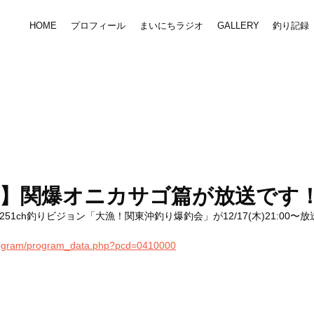
HOME
プロフィール
まいにちラジオ
GALLERY
釣り記録
放送】関爆オニカサゴ篇が放送です
51ch釣りビジョン「大漁！関東沖釣り爆釣会」が12/17(木)21:00〜
/program/program_data.php?pcd=0410000