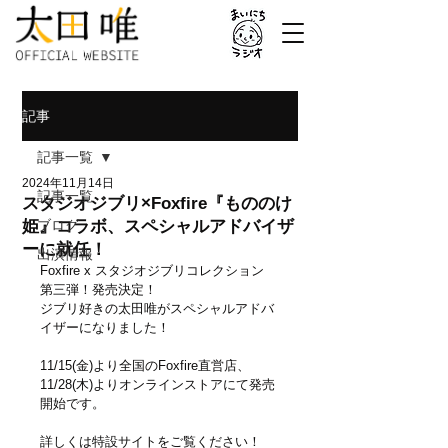
記事
記事一覧
2024年11月14日
記事一覧
スタジオジブリ×Foxfire『もののけ
姫』コラボ、スペシャルアドバイザ
ブログ
ーに就任！
出演情報
Foxfire x スタジオジブリコレクション
第三弾！発売決定！
ジブリ好きの太田唯がスペシャルアドバ
イザーになりました！
11/15(金)より全国のFoxfire直営店、
11/28(木)よりオンラインストアにて発売
開始です。
詳しくは特設サイトをご覧ください！