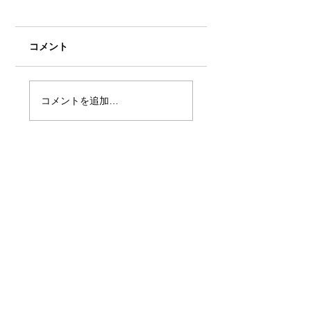
東海ラジオ『流れ
⭐︎のそしゃ咲くんや
さ』にゲスト出演
東海ラジオほかにて
コメント
送中(毎週月曜〜)の
『流れ星★のそしゃ
ファミマプリントに
くんやさ』に太田唯
コメントを追加…
太田唯が登場！
ゲスト出演いたしま
た。 Amazon music
か、 公式HPでもアー
カイブをお聞き頂け
す！ ぜひご視聴くだ
いませ。