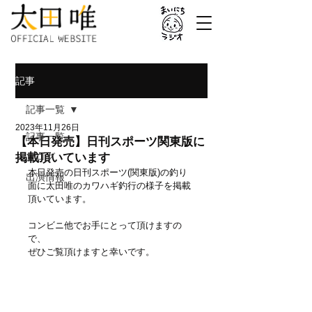
記事
記事一覧
2023年11月26日
記事一覧
【本日発売】日刊スポーツ関東版に
掲載頂いています
ブログ
本日発売の日刊スポーツ(関東版)の釣り
出演情報
面に太田唯のカワハギ釣行の様子を掲載
頂いています。
コンビニ他でお手にとって頂けますの
で、
ぜひご覧頂けますと幸いです。